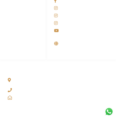
Facebook KANABA
081-225-800-388
Instagram KANABA
M. Haka
Instagram SIYUBA
(Marketing) 0812-
9090-5709
Instagram DONG SO
Customer Care
Youtube
0812-9090-4709
Supplier, Distributor &
Produsen Mesin Laundry
Industri
ALAMAT
Jl. Wonosari KM 8.5 Kuden RT 02, Sitimulyo, Piyungan
Bantul
(0274) 4536 274
kanaba.marketing@gmail.com