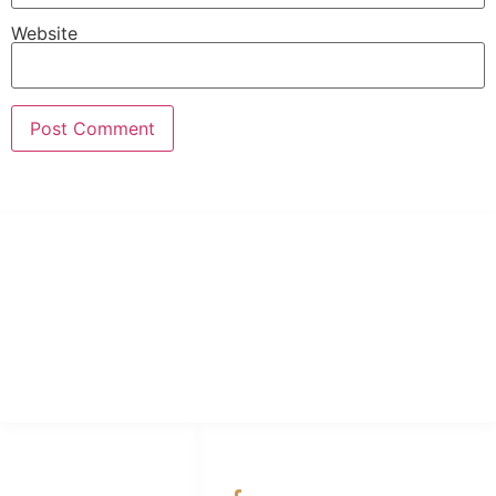
Website
PT Hari Mukti Teknik
Pabrik Mesin Laundry Industri Rumah Sakit, Hotel dan Pondok
Pesantren.
HUBUNGI KAMI
OUR NETWORKS
Admin Marketing