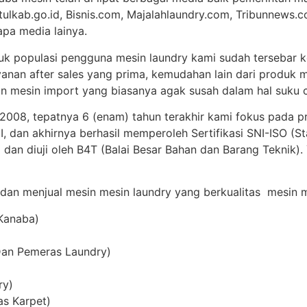
tulkab.go.id, Bisnis.com, Majalahlaundry.com, Tribunnews.c
apa media lainya.
uk populasi pengguna mesin laundry kami sudah tersebar ke
anan after sales yang prima, kemudahan lain dari produk m
 mesin import yang biasanya agak susah dalam hal suku c
 2008, tepatnya 6 (enam) tahun terakhir kami fokus pada p
 dan akhirnya berhasil memperoleh Sertifikasi SNI-ISO (St
 dan diuji oleh B4T (Balai Besar Bahan dan Barang Teknik)
 dan menjual mesin mesin laundry yang berkualitas mesin me
 Kanaba)
Dan Pemeras Laundry)
ry)
as Karpet)