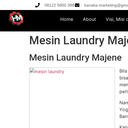
08122 5800 388
kanaba.marketing@gma
Home
About
Visi, Misi
Mesin Laundry Maj
Mesin Laundry Majene
Bil
bis
mem
per
Nam
Yog
Ban
Kan