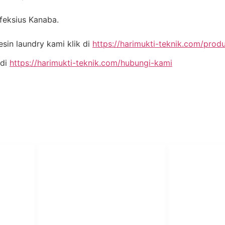
nfeksius Kanaba.
in laundry kami klik di
https://harimukti-teknik.com/prod
 di
https://harimukti-teknik.com/hubungi-kami
PT Har
HUBUNGI KAMI
Admin Marketing 081-225-800-
Teknik
A
388
A
M. Haka (Marketing) 0812-
Pabrik Mesin L
9090-5709
Rumah Sakit, 
SO
Pesantren.
Customer Care 0812-9090-