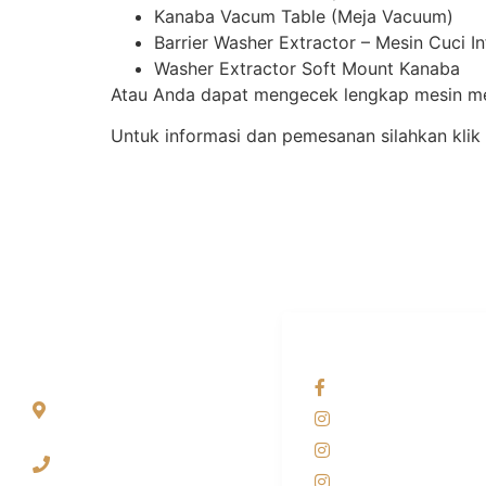
Kanaba Vacum Table (Meja Vacuum)
Barrier Washer Extractor – Mesin Cuci I
Washer Extractor Soft Mount Kanaba
Atau Anda dapat mengecek lengkap mesin mes
Untuk informasi dan pemesanan silahkan klik
ALAMAT
OUR NETWORKS
Jl. Wonosari KM 8.5
Facebook KANAB
Kuden RT 02, Sitimulyo,
Instagram KANAB
Piyungan Bantul
Instagram SIYUBA
(0274) 4536 274
Instagram DONG 