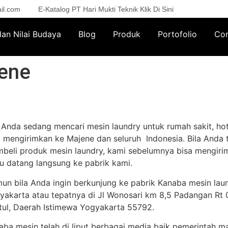
il.com
E-Katalog PT Hari Mukti Teknik Klik Di Sini
 dan Nilai Budaya
Blog
Produk
Portofolio
Con
ene
a Anda sedang mencari mesin laundry untuk rumah sakit, hot
a mengirimkan ke Majene dan seluruh Indonesia. Bila Anda t
beli produk mesin laundry, kami sebelumnya bisa mengirim
lu datang langsung ke pabrik kami.
un bila Anda ingin berkunjung ke pabrik Kanaba mesin lau
yakarta atau tepatnya di Jl Wonosari km 8,5 Padangan Rt 02
tul, Daerah Istimewa Yogyakarta 55792.
aba mesin telah di liput berbagai media baik pemerintah m