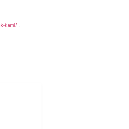
uk-kami/
.
i Mukti
aundry Industri
Hotel dan Pondok