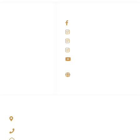
HUBUNGI KAMI
OUR NETWORKS
Admin Marketing
Facebook KANABA
081-225-800-388
Instagram KANABA
M. Haka
Instagram SIYUBA
(Marketing) 0812-
9090-5709
Instagram DONG SO
Customer Care
Youtube
0812-9090-4709
Supplier, Distributor &
Produsen Mesin Laundry
Industri
ALAMAT
Jl. Wonosari KM 8.5 Kuden RT 02, Sitimulyo, Piyungan
Bantul
(0274) 4536 274
kanaba.marketing@gmail.com