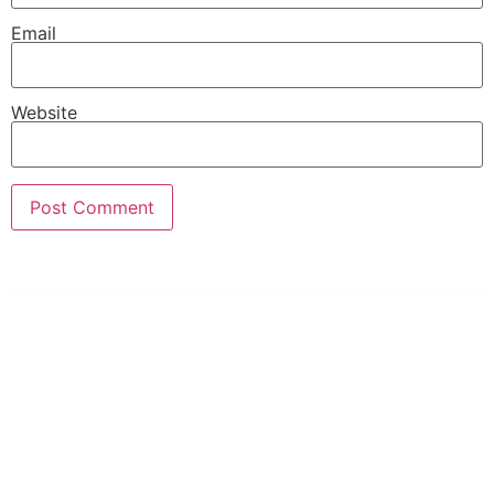
Email
Website
PT Hari Mukti Teknik
Pabrik Mesin Laundry Industri Rumah Sakit, Hotel dan Pondok
Pesantren.