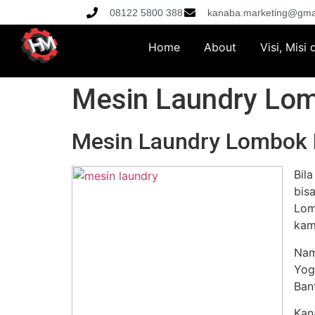
08122 5800 388
kanaba.marketing@gma
Home
About
Visi, Misi
Mesin Laundry Lom
Mesin Laundry Lombok 
Bil
bis
Lom
kam
Nam
Yog
Ban
Kan