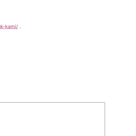
uk-kami/
.