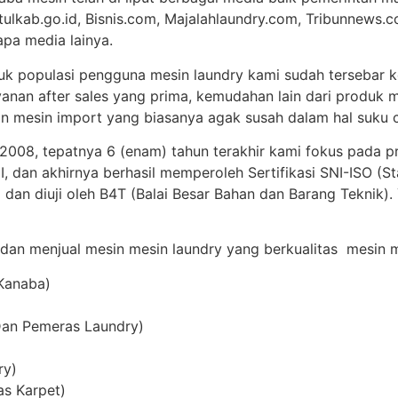
tulkab.go.id, Bisnis.com, Majalahlaundry.com, Tribunnews.c
apa media lainya.
uk populasi pengguna mesin laundry kami sudah tersebar ke
anan after sales yang prima, kemudahan lain dari produk m
 mesin import yang biasanya agak susah dalam hal suku c
 2008, tepatnya 6 (enam) tahun terakhir kami fokus pada p
 dan akhirnya berhasil memperoleh Sertifikasi SNI-ISO (St
 dan diuji oleh B4T (Balai Besar Bahan dan Barang Teknik)
 dan menjual mesin mesin laundry yang berkualitas mesin me
 Kanaba)
Dan Pemeras Laundry)
ry)
as Karpet)