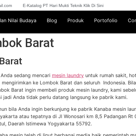
il.com
E-Katalog PT Hari Mukti Teknik Klik Di Sini
 dan Nilai Budaya
Blog
Produk
Portofolio
Con
bok Barat
Barat
a Anda sedang mencari
mesin laundry
untuk rumah sakit, hot
a mengirimkan ke Lombok Barat dan seluruh Indonesia. Bila
bok Barat ingin membeli produk mesin laundry, kami sebe
i jadi Anda tidak perlu datang langsung ke pabrik kami.
un bila Anda ingin berkunjung ke pabrik Kanaba mesin lau
yakarta atau tepatnya di Jl Wonosari km 8,5 Padangan Rt 02
tul, Daerah Istimewa Yogyakarta 55792.
aba mesin telah di liput berbagai media baik pemerintah m