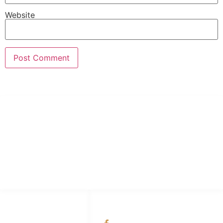
Website
PT Hari Mukti Teknik
Pabrik Mesin Laundry Industri Rumah Sakit, Hotel dan Pondok
Pesantren.
HUBUNGI KAMI
OUR NETWORKS
Admin Marketing