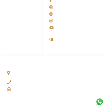
Facebook KANABA
081-225-800-388
Instagram KANABA
M. Haka
Instagram SIYUBA
(Marketing) 0812-
9090-5709
Instagram DONG SO
Customer Care
Youtube
0812-9090-4709
Supplier, Distributor &
Produsen Mesin Laundry
Industri
ALAMAT
Jl. Wonosari KM 8.5 Kuden RT 02, Sitimulyo, Piyungan
Bantul
(0274) 4536 274
kanaba.marketing@gmail.com