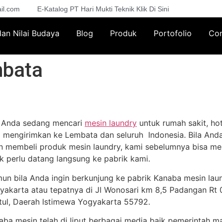
il.com
E-Katalog PT Hari Mukti Teknik Klik Di Sini
 dan Nilai Budaya
Blog
Produk
Portofolio
Con
mbata
a Anda sedang mencari
mesin laundry
untuk rumah sakit, hot
a mengirimkan ke Lembata dan seluruh Indonesia. Bila Anda
in membeli produk mesin laundry, kami sebelumnya bisa me
ak perlu datang langsung ke pabrik kami.
un bila Anda ingin berkunjung ke pabrik Kanaba mesin lau
yakarta atau tepatnya di Jl Wonosari km 8,5 Padangan Rt 02
tul, Daerah Istimewa Yogyakarta 55792.
aba mesin telah di liput berbagai media baik pemerintah m