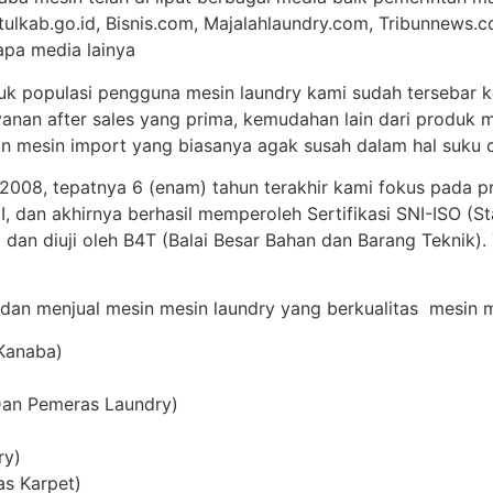
tulkab.go.id, Bisnis.com, Majalahlaundry.com, Tribunnews.c
apa media lainya
uk populasi pengguna mesin laundry kami sudah tersebar ke
anan after sales yang prima, kemudahan lain dari produk m
 mesin import yang biasanya agak susah dalam hal suku c
 2008, tepatnya 6 (enam) tahun terakhir kami fokus pada p
 dan akhirnya berhasil memperoleh Sertifikasi SNI-ISO (St
 dan diuji oleh B4T (Balai Besar Bahan dan Barang Teknik)
 dan menjual mesin mesin laundry yang berkualitas mesin me
 Kanaba)
Dan Pemeras Laundry)
ry)
as Karpet)