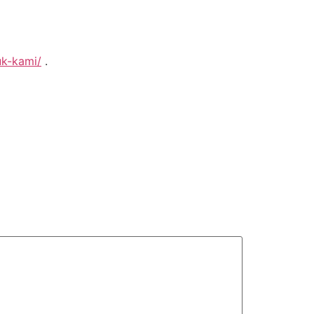
uk-kami/
.