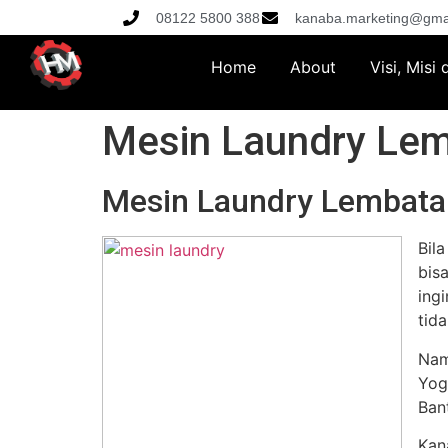
08122 5800 388
kanaba.marketing@gma
Home
About
Visi, Misi
Mesin Laundry Le
Mesin Laundry Lembata
Bil
bis
ing
tid
Nam
Yog
Ban
Kan