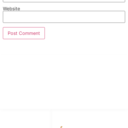
Website
PT Hari Mukti Teknik
Pabrik Mesin Laundry Industri Rumah Sakit, Hotel dan Pondok
Pesantren.
HUBUNGI KAMI
OUR NETWORKS
Admin Marketing