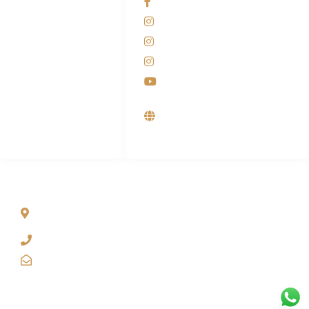
Facebook KANABA
081-225-800-388
Instagram KANABA
M. Haka
Instagram SIYUBA
(Marketing) 0812-
9090-5709
Instagram DONG SO
Customer Care
Youtube
0812-9090-4709
Supplier, Distributor &
Produsen Mesin Laundry
Industri
ALAMAT
Jl. Wonosari KM 8.5 Kuden RT 02, Sitimulyo, Piyungan
Bantul
(0274) 4536 274
kanaba.marketing@gmail.com