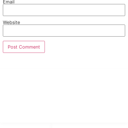
Email
Website
PT Hari Mukti Teknik
Pabrik Mesin Laundry Industri Rumah Sakit, Hotel dan Pondok
Pesantren.