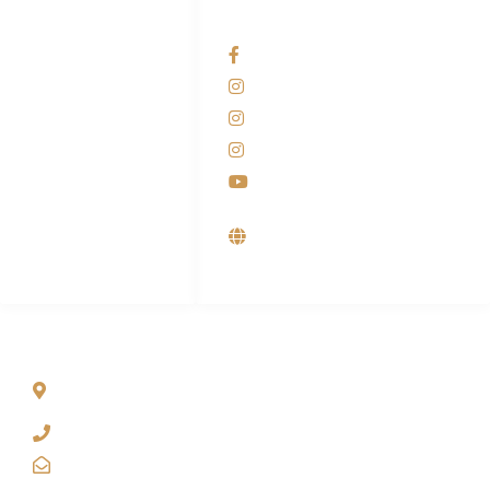
HUBUNGI KAMI
OUR NETWORKS
Admin Marketing
Facebook KANABA
081-225-800-388
Instagram KANABA
M. Haka
Instagram SIYUBA
(Marketing) 0812-
9090-5709
Instagram DONG SO
Customer Care
Youtube
0812-9090-4709
Supplier, Distributor &
Produsen Mesin Laundry
Industri
ALAMAT
Jl. Wonosari KM 8.5 Kuden RT 02, Sitimulyo, Piyungan
Bantul
(0274) 4536 274
kanaba.marketing@gmail.com