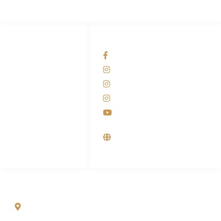
HUBUNGI KAMI
OUR NETWORKS
Admin Marketing
Facebook KANABA
081-225-800-388
Instagram KANABA
M. Haka
Instagram SIYUBA
(Marketing) 0812-
9090-5709
Instagram DONG SO
Customer Care
Youtube
0812-9090-4709
Supplier, Distributor &
Produsen Mesin Laundry
Industri
ALAMAT
Jl. Wonosari KM 8.5 Kuden RT 02, Sitimulyo, Piyungan
Bantul