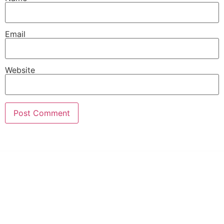
Email
Website
PT Hari Mukti Teknik
Pabrik Mesin Laundry Industri Rumah Sakit, Hotel dan Pondok
Pesantren.