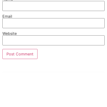
Email
Website
PT Hari Mukti Teknik
Pabrik Mesin Laundry Industri Rumah Sakit, Hotel dan Pondok
Pesantren.