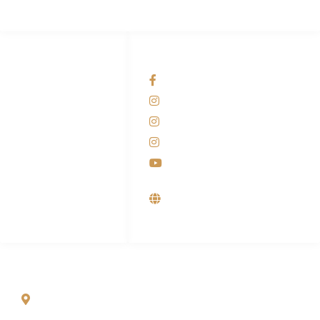
HUBUNGI KAMI
OUR NETWORKS
Admin Marketing
Facebook KANABA
081-225-800-388
Instagram KANABA
M. Haka
Instagram SIYUBA
(Marketing) 0812-
9090-5709
Instagram DONG SO
Customer Care
Youtube
0812-9090-4709
Supplier, Distributor &
Produsen Mesin Laundry
Industri
ALAMAT
Jl. Wonosari KM 8.5 Kuden RT 02, Sitimulyo, Piyungan
Bantul