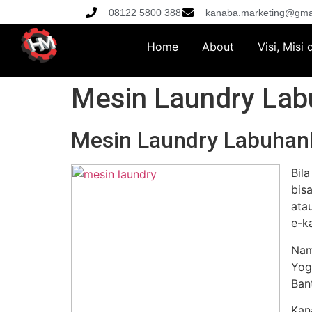
08122 5800 388
kanaba.marketing@gma
Home
About
Visi, Misi
Mesin Laundry Lab
Mesin Laundry Labuhan
Bil
bis
ata
e-k
Nam
Yog
Ban
Kan