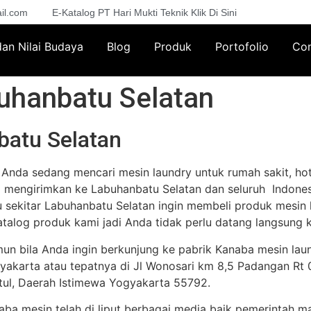
il.com
E-Katalog PT Hari Mukti Teknik Klik Di Sini
 dan Nilai Budaya
Blog
Produk
Portofolio
Con
uhanbatu Selatan
batu Selatan
a Anda sedang mencari mesin laundry untuk rumah sakit, hot
a mengirimkan ke Labuhanbatu Selatan dan seluruh Indonesi
u sekitar Labuhanbatu Selatan ingin membeli produk mesin
atalog produk kami jadi Anda tidak perlu datang langsung k
un bila Anda ingin berkunjung ke pabrik Kanaba mesin lau
yakarta atau tepatnya di Jl Wonosari km 8,5 Padangan Rt 02
tul, Daerah Istimewa Yogyakarta 55792.
aba mesin telah di liput berbagai media baik pemerintah m