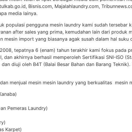
tulkab.go.id, Bisnis.com, Majalahlaundry.com, Tribunnews.c
apa media lainya.
uk populasi pengguna mesin laundry kami sudah tersebar ke
anan after sales yang prima, kemudahan lain dari produk m
 mesin import yang biasanya agak susah dalam hal suku c
 2008, tepatnya 6 (enam) tahun terakhir kami fokus pada p
 dan akhirnya berhasil memperoleh Sertifikasi SNI-ISO (St
 dan diuji oleh B4T (Balai Besar Bahan dan Barang Teknik)
 dan menjual mesin mesin laundry yang berkualitas mesin me
 Kanaba)
Dan Pemeras Laundry)
ry)
as Karpet)