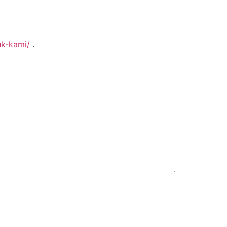
uk-kami/
.