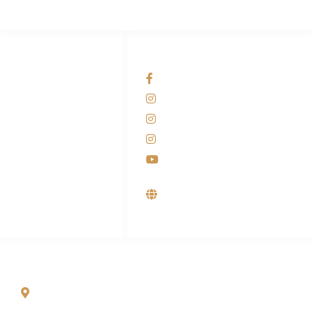
HUBUNGI KAMI
OUR NETWORKS
Admin Marketing
Facebook KANABA
081-225-800-388
Instagram KANABA
M. Haka
Instagram SIYUBA
(Marketing) 0812-
9090-5709
Instagram DONG SO
Customer Care
Youtube
0812-9090-4709
Supplier, Distributor &
Produsen Mesin Laundry
Industri
ALAMAT
Jl. Wonosari KM 8.5 Kuden RT 02, Sitimulyo, Piyungan
Bantul