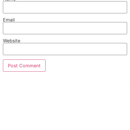
Email
Website
PT Hari Mukti Teknik
Pabrik Mesin Laundry Industri Rumah Sakit, Hotel dan Pondok
Pesantren.