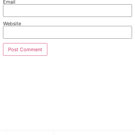
Email
Website
PT Hari Mukti Teknik
Pabrik Mesin Laundry Industri Rumah Sakit, Hotel dan Pondok
Pesantren.