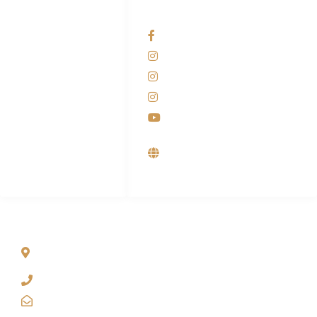
HUBUNGI KAMI
OUR NETWORKS
Admin Marketing
Facebook KANABA
081-225-800-388
Instagram KANABA
M. Haka
Instagram SIYUBA
(Marketing) 0812-
9090-5709
Instagram DONG SO
Customer Care
Youtube
0812-9090-4709
Supplier, Distributor &
Produsen Mesin Laundry
Industri
ALAMAT
Jl. Wonosari KM 8.5 Kuden RT 02, Sitimulyo, Piyungan
Bantul
(0274) 4536 274
kanaba.marketing@gmail.com