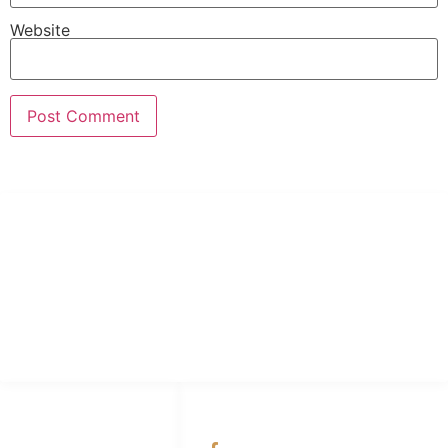
Website
PT Hari Mukti Teknik
Pabrik Mesin Laundry Industri Rumah Sakit, Hotel dan Pondok
Pesantren.
HUBUNGI KAMI
OUR NETWORKS
Admin Marketing