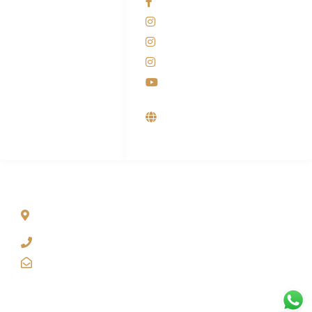
Facebook KANABA
081-225-800-388
Instagram KANABA
M. Haka
Instagram SIYUBA
(Marketing) 0812-
9090-5709
Instagram DONG SO
Customer Care
Youtube
0812-9090-4709
Supplier, Distributor &
Produsen Mesin Laundry
Industri
ALAMAT
Jl. Wonosari KM 8.5 Kuden RT 02, Sitimulyo, Piyungan
Bantul
(0274) 4536 274
kanaba.marketing@gmail.com