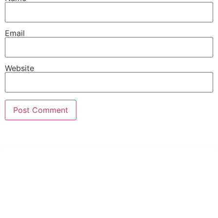
Email
Website
PT Hari Mukti Teknik
Pabrik Mesin Laundry Industri Rumah Sakit, Hotel dan Pondok
Pesantren.