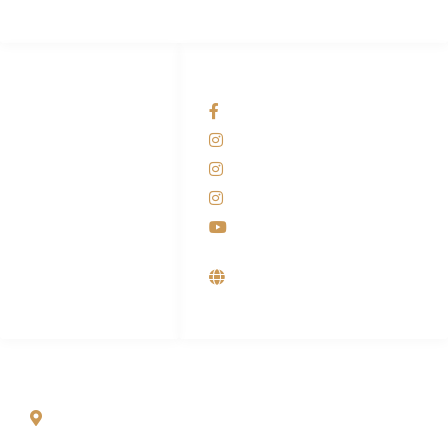
HUBUNGI KAMI
OUR NETWORKS
Admin Marketing
Facebook KANABA
081-225-800-388
Instagram KANABA
M. Haka
Instagram SIYUBA
(Marketing) 0812-
9090-5709
Instagram DONG SO
Customer Care
Youtube
0812-9090-4709
Supplier, Distributor &
Produsen Mesin Laundry
Industri
ALAMAT
Jl. Wonosari KM 8.5 Kuden RT 02, Sitimulyo, Piyungan
Bantul