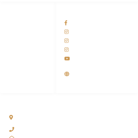
HUBUNGI KAMI
OUR NETWORKS
Admin Marketing
Facebook KANABA
081-225-800-388
Instagram KANABA
M. Haka
Instagram SIYUBA
(Marketing) 0812-
9090-5709
Instagram DONG SO
Customer Care
Youtube
0812-9090-4709
Supplier, Distributor &
Produsen Mesin Laundry
Industri
ALAMAT
Jl. Wonosari KM 8.5 Kuden RT 02, Sitimulyo, Piyungan
Bantul
(0274) 4536 274