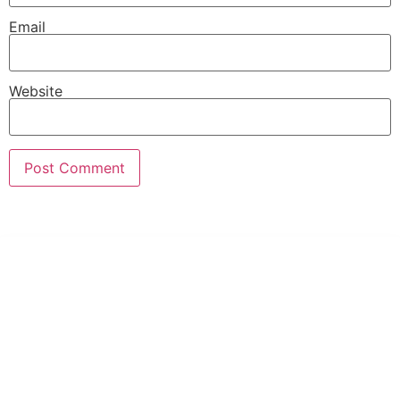
Email
Website
PT Hari Mukti Teknik
Pabrik Mesin Laundry Industri Rumah Sakit, Hotel dan Pondok
Pesantren.