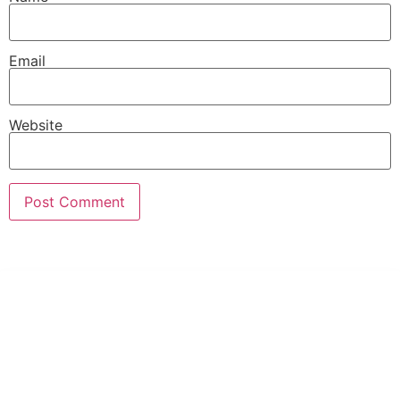
Email
Website
PT Hari Mukti Teknik
Pabrik Mesin Laundry Industri Rumah Sakit, Hotel dan Pondok
Pesantren.