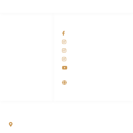
HUBUNGI KAMI
OUR NETWORKS
Admin Marketing
Facebook KANABA
081-225-800-388
Instagram KANABA
M. Haka
Instagram SIYUBA
(Marketing) 0812-
9090-5709
Instagram DONG SO
Customer Care
Youtube
0812-9090-4709
Supplier, Distributor &
Produsen Mesin Laundry
Industri
ALAMAT
Jl. Wonosari KM 8.5 Kuden RT 02, Sitimulyo, Piyungan
Bantul