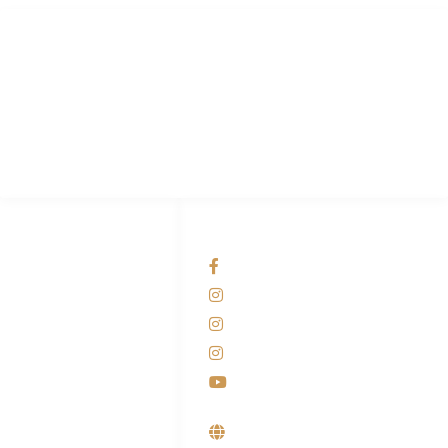
PT Hari Mukti Teknik
Pabrik Mesin Laundry Industri Rumah Sakit, Hotel dan Pondok
Pesantren.
HUBUNGI KAMI
OUR NETWORKS
Admin Marketing
Facebook KANABA
081-225-800-388
Instagram KANABA
M. Haka
Instagram SIYUBA
(Marketing) 0812-
9090-5709
Instagram DONG SO
Customer Care
Youtube
0812-9090-4709
Supplier, Distributor &
Produsen Mesin Laundry