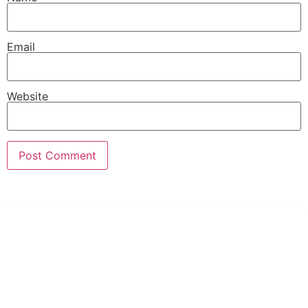
Email
Website
PT Hari Mukti Teknik
Pabrik Mesin Laundry Industri Rumah Sakit, Hotel dan Pondok
Pesantren.