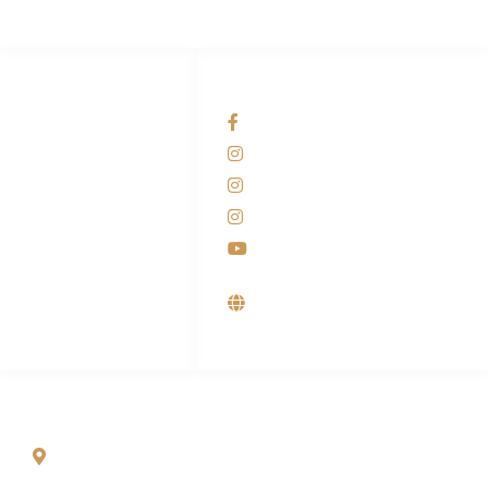
HUBUNGI KAMI
OUR NETWORKS
Admin Marketing
Facebook KANABA
081-225-800-388
Instagram KANABA
M. Haka
Instagram SIYUBA
(Marketing) 0812-
9090-5709
Instagram DONG SO
Customer Care
Youtube
0812-9090-4709
Supplier, Distributor &
Produsen Mesin Laundry
Industri
ALAMAT
Jl. Wonosari KM 8.5 Kuden RT 02, Sitimulyo, Piyungan
Bantul