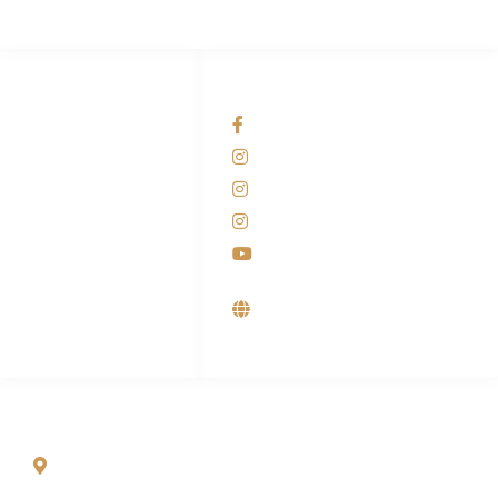
HUBUNGI KAMI
OUR NETWORKS
Admin Marketing
Facebook KANABA
081-225-800-388
Instagram KANABA
M. Haka
Instagram SIYUBA
(Marketing) 0812-
9090-5709
Instagram DONG SO
Customer Care
Youtube
0812-9090-4709
Supplier, Distributor &
Produsen Mesin Laundry
Industri
ALAMAT
Jl. Wonosari KM 8.5 Kuden RT 02, Sitimulyo, Piyungan
Bantul