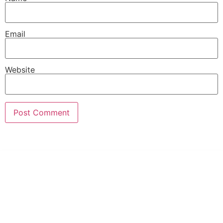
Email
Website
PT Hari Mukti Teknik
Pabrik Mesin Laundry Industri Rumah Sakit, Hotel dan Pondok
Pesantren.