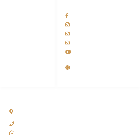
HUBUNGI KAMI
OUR NETWORKS
Admin Marketing
Facebook KANABA
081-225-800-388
Instagram KANABA
M. Haka
Instagram SIYUBA
(Marketing) 0812-
9090-5709
Instagram DONG SO
Customer Care
Youtube
0812-9090-4709
Supplier, Distributor &
Produsen Mesin Laundry
Industri
ALAMAT
Jl. Wonosari KM 8.5 Kuden RT 02, Sitimulyo, Piyungan
Bantul
(0274) 4536 274
kanaba.marketing@gmail.com