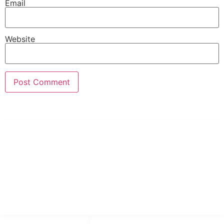
Email
Website
PT Hari Mukti Teknik
Pabrik Mesin Laundry Industri Rumah Sakit, Hotel dan Pondok
Pesantren.