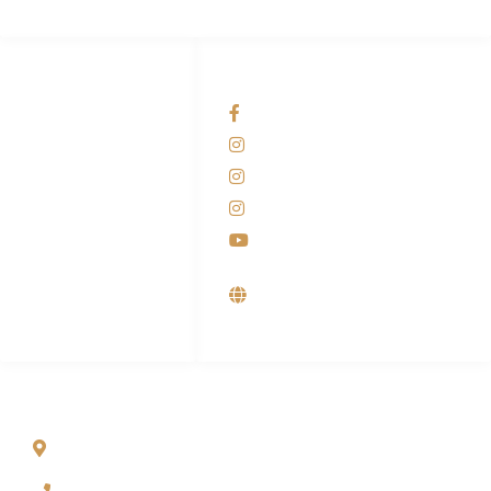
HUBUNGI KAMI
OUR NETWORKS
Admin Marketing
Facebook KANABA
081-225-800-388
Instagram KANABA
M. Haka
Instagram SIYUBA
(Marketing) 0812-
9090-5709
Instagram DONG SO
Customer Care
Youtube
0812-9090-4709
Supplier, Distributor &
Produsen Mesin Laundry
Industri
ALAMAT
Jl. Wonosari KM 8.5 Kuden RT 02, Sitimulyo, Piyungan
Bantul