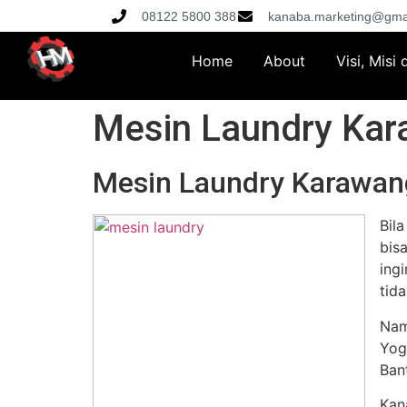
08122 5800 388
kanaba.marketing@gma
Home
About
Visi, Misi
Mesin Laundry Ka
Mesin Laundry Karawan
Bil
bis
ing
tid
Nam
Yog
Ban
Kan