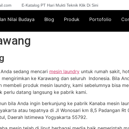
il.com
E-Katalog PT Hari Mukti Teknik Klik Di Sini
 dan Nilai Budaya
Blog
Produk
Portofolio
Con
rawang
g
a Anda sedang mencari
mesin laundry
untuk rumah sakit, hot
a mengirimkan ke Karawang dan seluruh Indonesia. Bila And
in membeli produk mesin laundry, kami sebelumnya bisa me
ak perlu datang langsung ke pabrik kami.
un bila Anda ingin berkunjung ke pabrik Kanaba mesin lau
yakarta atau tepatnya di Jl Wonosari km 8,5 Padangan Rt 02
tul, Daerah Istimewa Yogyakarta 55792.
aba mesin telah di liput berbagai media baik pemerintah m