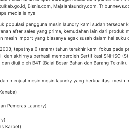
tulkab.go.id, Bisnis.com, Majalahlaundry.com, Tribunnews.c
apa media lainya
uk populasi pengguna mesin laundry kami sudah tersebar ke
anan after sales yang prima, kemudahan lain dari produk m
 mesin import yang biasanya agak susah dalam hal suku c
 2008, tepatnya 6 (enam) tahun terakhir kami fokus pada p
 dan akhirnya berhasil memperoleh Sertifikasi SNI-ISO (St
 dan diuji oleh B4T (Balai Besar Bahan dan Barang Teknik)
 dan menjual mesin mesin laundry yang berkualitas mesin me
 Kanaba)
Dan Pemeras Laundry)
ry)
as Karpet)