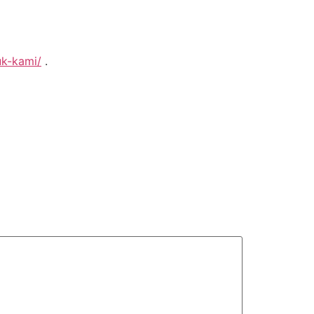
uk-kami/
.