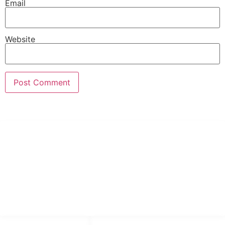
Email
Website
PT Hari Mukti Teknik
Pabrik Mesin Laundry Industri Rumah Sakit, Hotel dan Pondok
Pesantren.