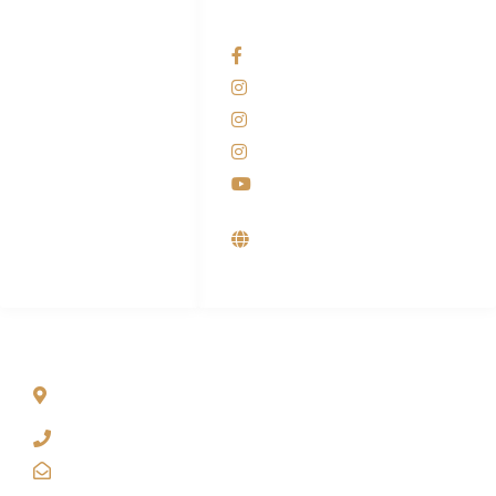
HUBUNGI KAMI
OUR NETWORKS
Admin Marketing
Facebook KANABA
081-225-800-388
Instagram KANABA
M. Haka
Instagram SIYUBA
(Marketing) 0812-
9090-5709
Instagram DONG SO
Customer Care
Youtube
0812-9090-4709
Supplier, Distributor &
Produsen Mesin Laundry
Industri
ALAMAT
Jl. Wonosari KM 8.5 Kuden RT 02, Sitimulyo, Piyungan
Bantul
(0274) 4536 274
kanaba.marketing@gmail.com