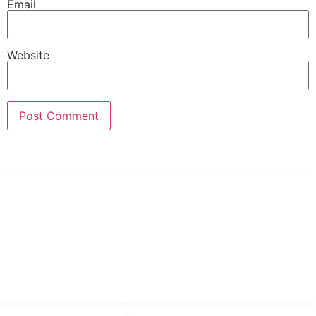
Email
Website
PT Hari Mukti Teknik
Pabrik Mesin Laundry Industri Rumah Sakit, Hotel dan Pondok
Pesantren.