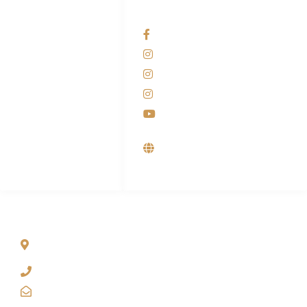
HUBUNGI KAMI
OUR NETWORKS
Admin Marketing
Facebook KANABA
081-225-800-388
Instagram KANABA
M. Haka
Instagram SIYUBA
(Marketing) 0812-
9090-5709
Instagram DONG SO
Customer Care
Youtube
0812-9090-4709
Supplier, Distributor &
Produsen Mesin Laundry
Industri
ALAMAT
Jl. Wonosari KM 8.5 Kuden RT 02, Sitimulyo, Piyungan
Bantul
(0274) 4536 274
kanaba.marketing@gmail.com