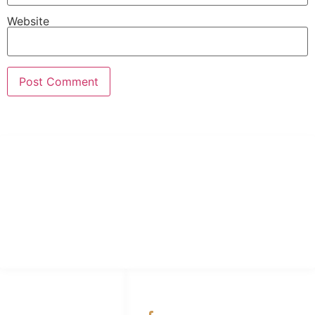
Website
PT Hari Mukti Teknik
Pabrik Mesin Laundry Industri Rumah Sakit, Hotel dan Pondok
Pesantren.
HUBUNGI KAMI
OUR NETWORKS
Admin Marketing