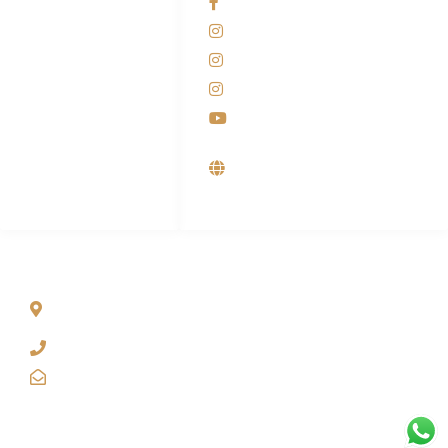
Facebook KANABA
081-225-800-388
Instagram KANABA
M. Haka
Instagram SIYUBA
(Marketing) 0812-
9090-5709
Instagram DONG SO
Customer Care
Youtube
0812-9090-4709
Supplier, Distributor &
Produsen Mesin Laundry
Industri
ALAMAT
Jl. Wonosari KM 8.5 Kuden RT 02, Sitimulyo, Piyungan
Bantul
(0274) 4536 274
kanaba.marketing@gmail.com