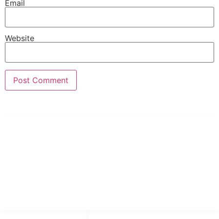
Email
Website
PT Hari Mukti Teknik
Pabrik Mesin Laundry Industri Rumah Sakit, Hotel dan Pondok
Pesantren.