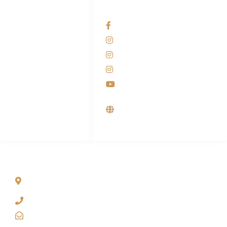
HUBUNGI KAMI
OUR NETWORKS
Admin Marketing
Facebook KANABA
081-225-800-388
Instagram KANABA
M. Haka
Instagram SIYUBA
(Marketing) 0812-
9090-5709
Instagram DONG SO
Customer Care
Youtube
0812-9090-4709
Supplier, Distributor &
Produsen Mesin Laundry
Industri
ALAMAT
Jl. Wonosari KM 8.5 Kuden RT 02, Sitimulyo, Piyungan
Bantul
(0274) 4536 274
kanaba.marketing@gmail.com