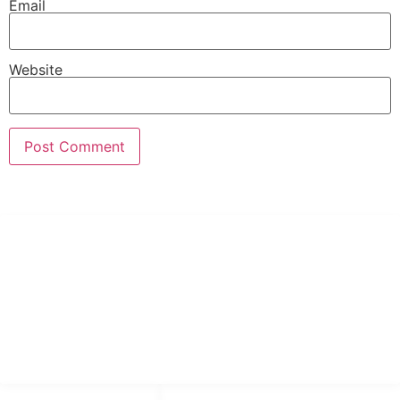
Email
Website
PT Hari Mukti Teknik
Pabrik Mesin Laundry Industri Rumah Sakit, Hotel dan Pondok
Pesantren.