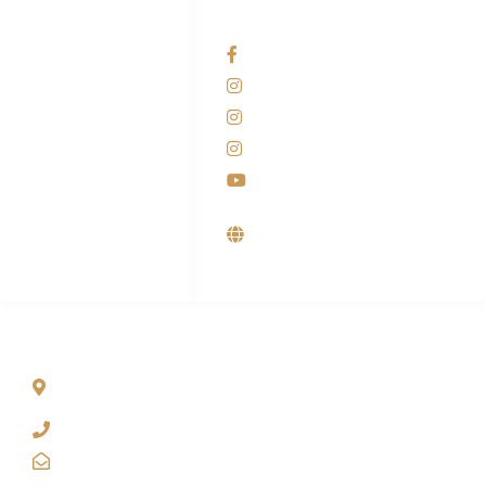
HUBUNGI KAMI
OUR NETWORKS
Admin Marketing
Facebook KANABA
081-225-800-388
Instagram KANABA
M. Haka
Instagram SIYUBA
(Marketing) 0812-
9090-5709
Instagram DONG SO
Customer Care
Youtube
0812-9090-4709
Supplier, Distributor &
Produsen Mesin Laundry
Industri
ALAMAT
Jl. Wonosari KM 8.5 Kuden RT 02, Sitimulyo, Piyungan
Bantul
(0274) 4536 274
kanaba.marketing@gmail.com