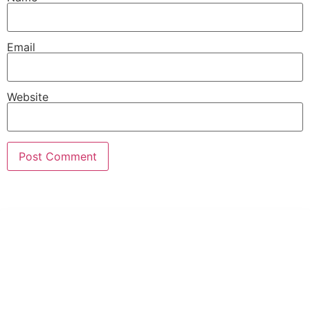
Email
Website
PT Hari Mukti Teknik
Pabrik Mesin Laundry Industri Rumah Sakit, Hotel dan Pondok
Pesantren.