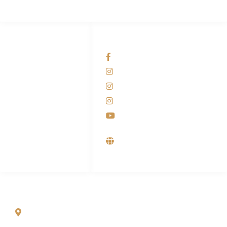
HUBUNGI KAMI
OUR NETWORKS
Admin Marketing
Facebook KANABA
081-225-800-388
Instagram KANABA
M. Haka
Instagram SIYUBA
(Marketing) 0812-
9090-5709
Instagram DONG SO
Customer Care
Youtube
0812-9090-4709
Supplier, Distributor &
Produsen Mesin Laundry
Industri
ALAMAT
Jl. Wonosari KM 8.5 Kuden RT 02, Sitimulyo, Piyungan
Bantul