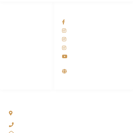
HUBUNGI KAMI
OUR NETWORKS
Admin Marketing
Facebook KANABA
081-225-800-388
Instagram KANABA
M. Haka
Instagram SIYUBA
(Marketing) 0812-
9090-5709
Instagram DONG SO
Customer Care
Youtube
0812-9090-4709
Supplier, Distributor &
Produsen Mesin Laundry
Industri
ALAMAT
Jl. Wonosari KM 8.5 Kuden RT 02, Sitimulyo, Piyungan
Bantul
(0274) 4536 274