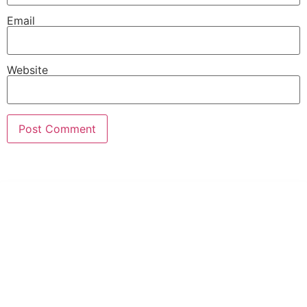
Email
Website
PT Hari Mukti Teknik
Pabrik Mesin Laundry Industri Rumah Sakit, Hotel dan Pondok
Pesantren.