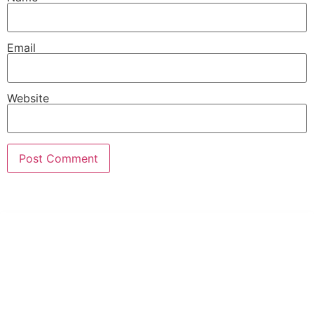
Email
Website
PT Hari Mukti Teknik
Pabrik Mesin Laundry Industri Rumah Sakit, Hotel dan Pondok
Pesantren.