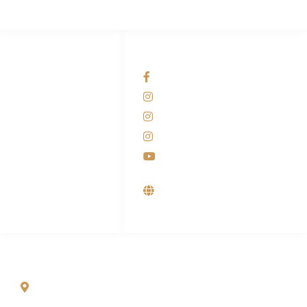
HUBUNGI KAMI
OUR NETWORKS
Admin Marketing
Facebook KANABA
081-225-800-388
Instagram KANABA
M. Haka
Instagram SIYUBA
(Marketing) 0812-
9090-5709
Instagram DONG SO
Customer Care
Youtube
0812-9090-4709
Supplier, Distributor &
Produsen Mesin Laundry
Industri
ALAMAT
Jl. Wonosari KM 8.5 Kuden RT 02, Sitimulyo, Piyungan
Bantul