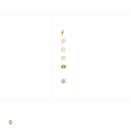
HUBUNGI KAMI
OUR NETWORKS
Admin Marketing
Facebook KANABA
081-225-800-388
Instagram KANABA
M. Haka
Instagram SIYUBA
(Marketing) 0812-
9090-5709
Instagram DONG SO
Customer Care
Youtube
0812-9090-4709
Supplier, Distributor &
Produsen Mesin Laundry
Industri
ALAMAT
Jl. Wonosari KM 8.5 Kuden RT 02, Sitimulyo, Piyungan
Bantul