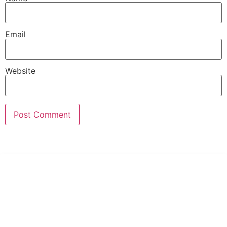
Email
Website
PT Hari Mukti Teknik
Pabrik Mesin Laundry Industri Rumah Sakit, Hotel dan Pondok
Pesantren.