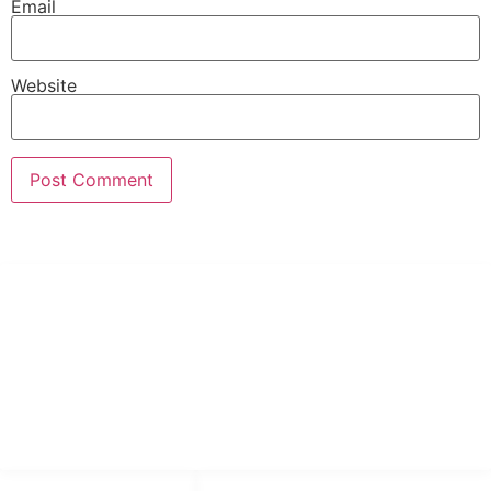
Email
Website
PT Hari Mukti Teknik
Pabrik Mesin Laundry Industri Rumah Sakit, Hotel dan Pondok
Pesantren.