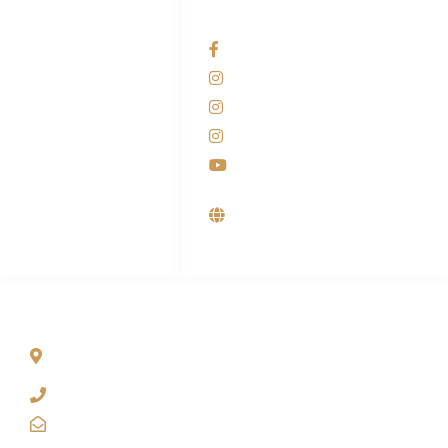
HUBUNGI KAMI
OUR NETWORKS
Admin Marketing
Facebook KANABA
081-225-800-388
Instagram KANABA
M. Haka
Instagram SIYUBA
(Marketing) 0812-
9090-5709
Instagram DONG SO
Customer Care
Youtube
0812-9090-4709
Supplier, Distributor &
Produsen Mesin Laundry
Industri
ALAMAT
Jl. Wonosari KM 8.5 Kuden RT 02, Sitimulyo, Piyungan
Bantul
(0274) 4536 274
kanaba.marketing@gmail.com