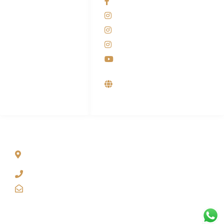
Facebook KANABA
081-225-800-388
Instagram KANABA
M. Haka
Instagram SIYUBA
(Marketing) 0812-
9090-5709
Instagram DONG SO
Customer Care
Youtube
0812-9090-4709
Supplier, Distributor &
Produsen Mesin Laundry
Industri
ALAMAT
Jl. Wonosari KM 8.5 Kuden RT 02, Sitimulyo, Piyungan
Bantul
(0274) 4536 274
kanaba.marketing@gmail.com