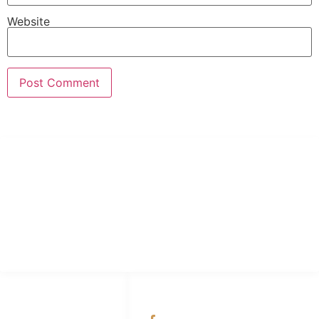
Website
PT Hari Mukti Teknik
Pabrik Mesin Laundry Industri Rumah Sakit, Hotel dan Pondok
Pesantren.
HUBUNGI KAMI
OUR NETWORKS
Admin Marketing