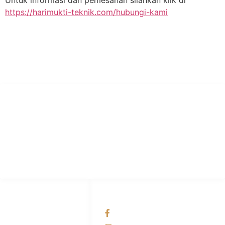
https://harimukti-teknik.com/hubungi-kami
PT Hari Mukti Teknik
Pabrik Mesin Laundry Industri Rumah Sakit, Hotel dan Pondok
Pesantren.
HUBUNGI KAMI
OUR NETWORKS
Admin Marketing
Facebook KANABA
081-225-800-388