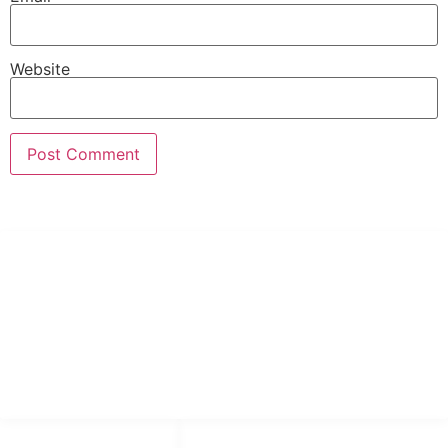
Website
PT Hari Mukti Teknik
Pabrik Mesin Laundry Industri Rumah Sakit, Hotel dan Pondok
Pesantren.