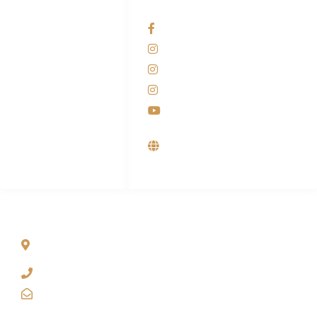
HUBUNGI KAMI
OUR NETWORKS
Admin Marketing
Facebook KANABA
081-225-800-388
Instagram KANABA
M. Haka
Instagram SIYUBA
(Marketing) 0812-
9090-5709
Instagram DONG SO
Customer Care
Youtube
0812-9090-4709
Supplier, Distributor &
Produsen Mesin Laundry
Industri
ALAMAT
Jl. Wonosari KM 8.5 Kuden RT 02, Sitimulyo, Piyungan
Bantul
(0274) 4536 274
kanaba.marketing@gmail.com