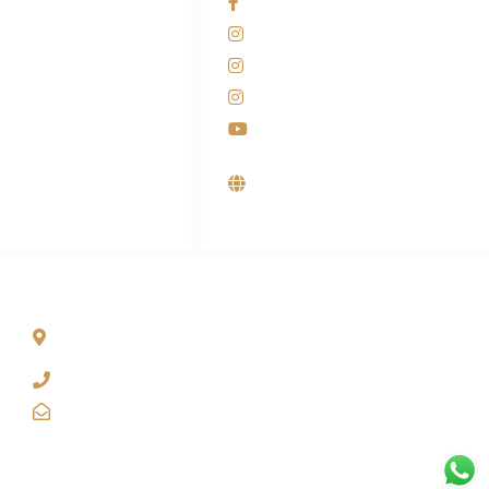
Facebook KANABA
081-225-800-388
Instagram KANABA
M. Haka
Instagram SIYUBA
(Marketing) 0812-
9090-5709
Instagram DONG SO
Customer Care
Youtube
0812-9090-4709
Supplier, Distributor &
Produsen Mesin Laundry
Industri
ALAMAT
Jl. Wonosari KM 8.5 Kuden RT 02, Sitimulyo, Piyungan
Bantul
(0274) 4536 274
kanaba.marketing@gmail.com