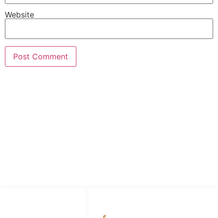
Website
PT Hari Mukti Teknik
Pabrik Mesin Laundry Industri Rumah Sakit, Hotel dan Pondok
Pesantren.
HUBUNGI KAMI
OUR NETWORKS
Admin Marketing