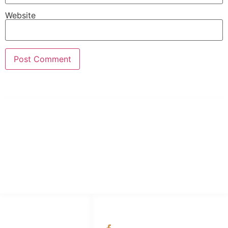
Website
PT Hari Mukti Teknik
Pabrik Mesin Laundry Industri Rumah Sakit, Hotel dan Pondok
Pesantren.
HUBUNGI KAMI
OUR NETWORKS
Admin Marketing