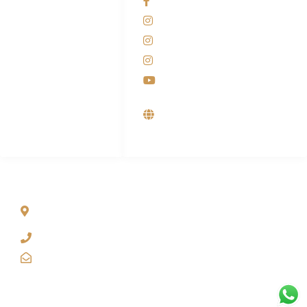
Facebook KANABA
081-225-800-388
Instagram KANABA
M. Haka
Instagram SIYUBA
(Marketing) 0812-
9090-5709
Instagram DONG SO
Customer Care
Youtube
0812-9090-4709
Supplier, Distributor &
Produsen Mesin Laundry
Industri
ALAMAT
Jl. Wonosari KM 8.5 Kuden RT 02, Sitimulyo, Piyungan
Bantul
(0274) 4536 274
kanaba.marketing@gmail.com