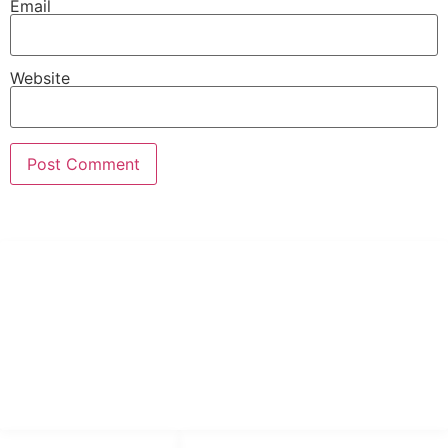
Email
Website
PT Hari Mukti Teknik
Pabrik Mesin Laundry Industri Rumah Sakit, Hotel dan Pondok
Pesantren.