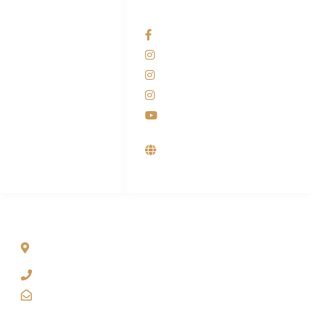
HUBUNGI KAMI
OUR NETWORKS
Admin Marketing
Facebook KANABA
081-225-800-388
Instagram KANABA
M. Haka
Instagram SIYUBA
(Marketing) 0812-
9090-5709
Instagram DONG SO
Customer Care
Youtube
0812-9090-4709
Supplier, Distributor &
Produsen Mesin Laundry
Industri
ALAMAT
Jl. Wonosari KM 8.5 Kuden RT 02, Sitimulyo, Piyungan
Bantul
(0274) 4536 274
kanaba.marketing@gmail.com