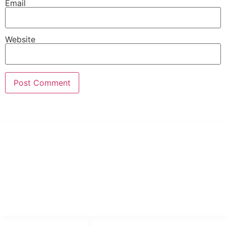
Email
Website
PT Hari Mukti Teknik
Pabrik Mesin Laundry Industri Rumah Sakit, Hotel dan Pondok
Pesantren.