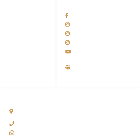
HUBUNGI KAMI
OUR NETWORKS
Admin Marketing
Facebook KANABA
081-225-800-388
Instagram KANABA
M. Haka
Instagram SIYUBA
(Marketing) 0812-
9090-5709
Instagram DONG SO
Customer Care
Youtube
0812-9090-4709
Supplier, Distributor &
Produsen Mesin Laundry
Industri
ALAMAT
Jl. Wonosari KM 8.5 Kuden RT 02, Sitimulyo, Piyungan
Bantul
(0274) 4536 274
kanaba.marketing@gmail.com