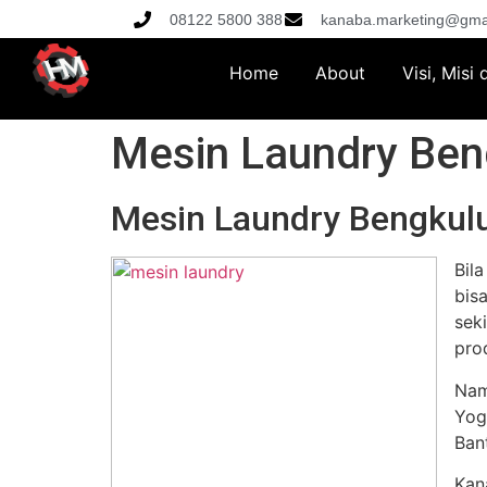
08122 5800 388
kanaba.marketing@gma
Home
About
Visi, Misi
Mesin Laundry Ben
Mesin Laundry Bengkulu
Bil
bis
sek
pro
Nam
Yog
Ban
Kan