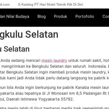
il.com
E-Katalog PT Hari Mukti Teknik Klik Di Sini
 dan Nilai Budaya
Blog
Produk
Portofolio
Con
gkulu Selatan
 Selatan
a Anda sedang mencari
mesin laundry
untuk rumah sakit, hot
a mengirimkan ke Bengkulu Selatan dan seluruh Indonesia. B
itar Bengkulu Selatan ingin membeli produk mesin laundry,
duk kami jadi Anda tidak perlu datang langsung ke pabrik k
un bila Anda ingin berkunjung ke pabrik Kanaba mesin lau
yakarta atau tepatnya di Jl Wonosari km 8,5 Padangan Rt 02
tul, Daerah Istimewa Yogyakarta 55792.
aba mesin telah di liput berbagai media baik pemerintah m