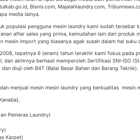
tulkab.go.id, Bisnis.com, Majalahlaundry.com, Tribunnews.c
apa media lainya.
uk populasi pengguna mesin laundry kami sudah tersebar ke
anan after sales yang prima, kemudahan lain dari produk m
 mesin import yang biasanya agak susah dalam hal suku c
 2008, tepatnya 6 (enam) tahun terakhir kami fokus pada p
 dan akhirnya berhasil memperoleh Sertifikasi SNI-ISO (St
 dan diuji oleh B4T (Balai Besar Bahan dan Barang Teknik)
 dan menjual mesin mesin laundry yang berkualitas mesin me
Kanaba),
Dan Pemeras Laundry)
ry)
as Karpet)