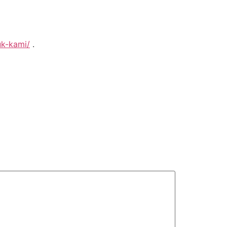
uk-kami/
.