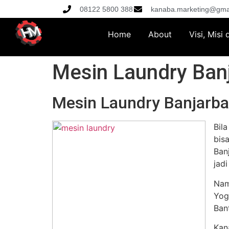
08122 5800 388
kanaba.marketing@gma
Home
About
Visi, Misi
Mesin Laundry Ban
Mesin Laundry Banjarba
Bil
bis
Ban
jad
Nam
Yog
Ban
Kan