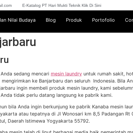
il.com
E-Katalog PT Hari Mukti Teknik Klik Di Sini
 dan Nilai Budaya
Blog
Produk
Portofolio
Con
jarbaru
ru
a Anda sedang mencari
mesin laundry
untuk rumah sakit, hot
a mengirimkan ke Banjarbaru dan seluruh Indonesia. Bila And
jarbaru ingin membeli produk mesin laundry, kami sebelum
i Anda tidak perlu datang langsung ke pabrik kami.
un bila Anda ingin berkunjung ke pabrik Kanaba mesin lau
yakarta atau tepatnya di Jl Wonosari km 8,5 Padangan Rt 02
tul, Daerah Istimewa Yogyakarta 55792.
aba mesin telah di liput berbagai media baik pemerintah m