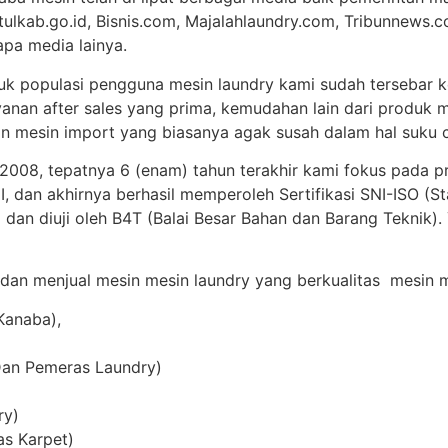
tulkab.go.id, Bisnis.com, Majalahlaundry.com, Tribunnews.c
apa media lainya.
uk populasi pengguna mesin laundry kami sudah tersebar ke
anan after sales yang prima, kemudahan lain dari produk m
 mesin import yang biasanya agak susah dalam hal suku c
 2008, tepatnya 6 (enam) tahun terakhir kami fokus pada p
 dan akhirnya berhasil memperoleh Sertifikasi SNI-ISO (St
 dan diuji oleh B4T (Balai Besar Bahan dan Barang Teknik)
 dan menjual mesin mesin laundry yang berkualitas mesin me
Kanaba),
Dan Pemeras Laundry)
ry)
as Karpet)