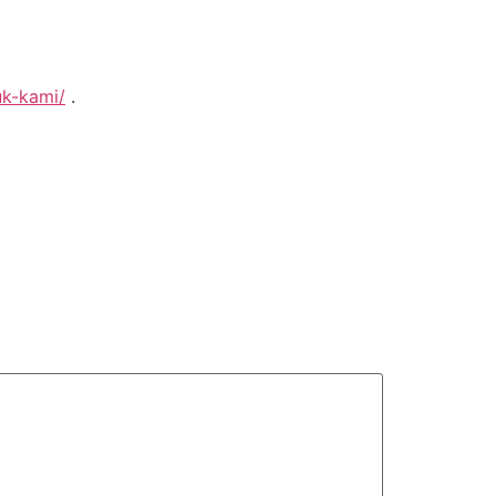
uk-kami/
.