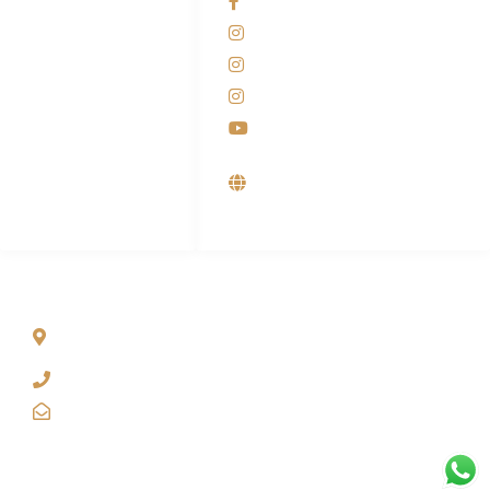
Facebook KANABA
081-225-800-388
Instagram KANABA
M. Haka
Instagram SIYUBA
(Marketing) 0812-
9090-5709
Instagram DONG SO
Customer Care
Youtube
0812-9090-4709
Supplier, Distributor &
Produsen Mesin Laundry
Industri
ALAMAT
Jl. Wonosari KM 8.5 Kuden RT 02, Sitimulyo, Piyungan
Bantul
(0274) 4536 274
kanaba.marketing@gmail.com