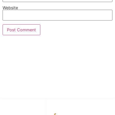
Website
PT Hari Mukti Teknik
Pabrik Mesin Laundry Industri Rumah Sakit, Hotel dan Pondok
Pesantren.
HUBUNGI KAMI
OUR NETWORKS
Admin Marketing