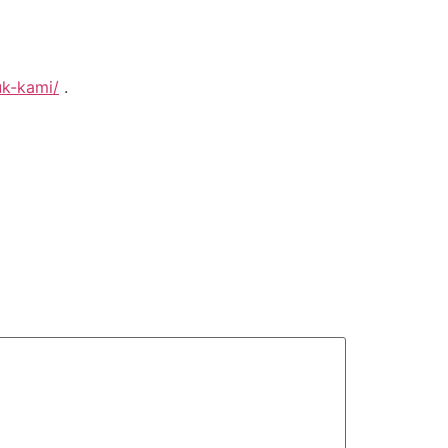
uk-kami/
.