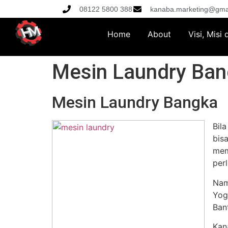
08122 5800 388
kanaba.marketing@gma
Home
About
Visi, Misi
Mesin Laundry Ba
Mesin Laundry Bangka
Bil
bis
mem
per
Nam
Yog
Ban
Kan