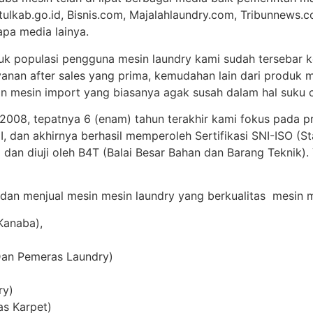
tulkab.go.id, Bisnis.com, Majalahlaundry.com, Tribunnews.c
apa media lainya.
uk populasi pengguna mesin laundry kami sudah tersebar ke
anan after sales yang prima, kemudahan lain dari produk m
 mesin import yang biasanya agak susah dalam hal suku c
 2008, tepatnya 6 (enam) tahun terakhir kami fokus pada p
 dan akhirnya berhasil memperoleh Sertifikasi SNI-ISO (St
 dan diuji oleh B4T (Balai Besar Bahan dan Barang Teknik)
 dan menjual mesin mesin laundry yang berkualitas mesin me
Kanaba),
Dan Pemeras Laundry)
ry)
as Karpet)