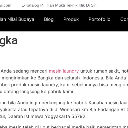
il.com
E-Katalog PT Hari Mukti Teknik Klik Di Sini
 dan Nilai Budaya
Blog
Produk
Portofolio
Con
ngka
a Anda sedang mencari
mesin laundry
untuk rumah sakit, hot
a mengirimkan ke Bangka dan seluruh Indonesia. Bila Anda t
beli produk mesin laundry, kami sebelumnya bisa mengirim
lu datang langsung ke pabrik kami.
un bila Anda ingin berkunjung ke pabrik Kanaba mesin lau
yakarta atau tepatnya di Jl Wonosari km 8,5 Padangan Rt 02
tul, Daerah Istimewa Yogyakarta 55792.
aba mesin telah di liput berbagai media baik pemerintah m