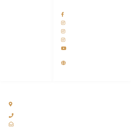
HUBUNGI KAMI
OUR NETWORKS
Admin Marketing
Facebook KANABA
081-225-800-388
Instagram KANABA
M. Haka
Instagram SIYUBA
(Marketing) 0812-
9090-5709
Instagram DONG SO
Customer Care
Youtube
0812-9090-4709
Supplier, Distributor &
Produsen Mesin Laundry
Industri
ALAMAT
Jl. Wonosari KM 8.5 Kuden RT 02, Sitimulyo, Piyungan
Bantul
(0274) 4536 274
kanaba.marketing@gmail.com