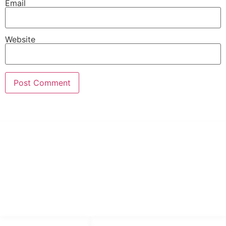
Email
Website
PT Hari Mukti Teknik
Pabrik Mesin Laundry Industri Rumah Sakit, Hotel dan Pondok
Pesantren.