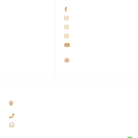
Admin Marketing
Facebook KANABA
081-225-800-388
Instagram KANABA
M. Haka
Instagram SIYUBA
(Marketing) 0812-
9090-5709
Instagram DONG SO
Customer Care
Youtube
0812-9090-4709
Supplier, Distributor &
Produsen Mesin Laundry
Industri
ALAMAT
Jl. Wonosari KM 8.5 Kuden RT 02, Sitimulyo, Piyungan
Bantul
(0274) 4536 274
kanaba.marketing@gmail.com