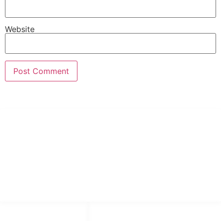
Website
PT Hari Mukti Teknik
Pabrik Mesin Laundry Industri Rumah Sakit, Hotel dan Pondok
Pesantren.
HUBUNGI KAMI
OUR NETWORKS