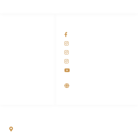
HUBUNGI KAMI
OUR NETWORKS
Admin Marketing
Facebook KANABA
081-225-800-388
Instagram KANABA
M. Haka
Instagram SIYUBA
(Marketing) 0812-
9090-5709
Instagram DONG SO
Customer Care
Youtube
0812-9090-4709
Supplier, Distributor &
Produsen Mesin Laundry
Industri
ALAMAT
Jl. Wonosari KM 8.5 Kuden RT 02, Sitimulyo, Piyungan
Bantul