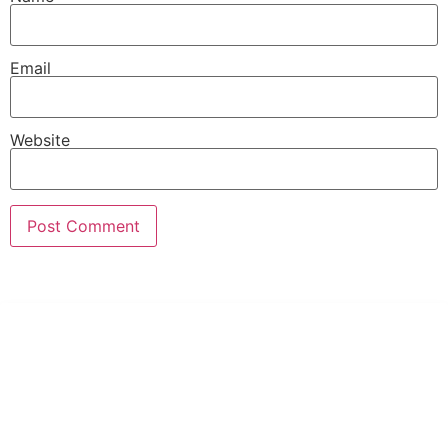
Email
Website
PT Hari Mukti Teknik
Pabrik Mesin Laundry Industri Rumah Sakit, Hotel dan Pondok
Pesantren.