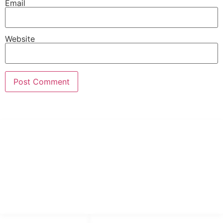
Email
Website
PT Hari Mukti Teknik
Pabrik Mesin Laundry Industri Rumah Sakit, Hotel dan Pondok
Pesantren.