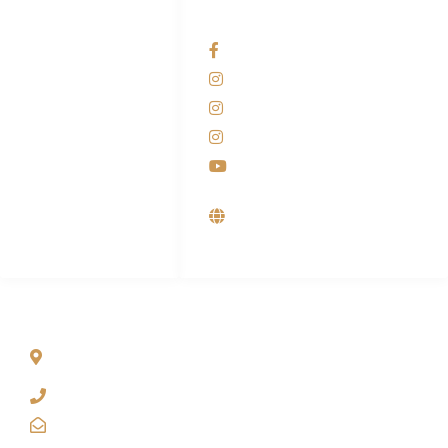
HUBUNGI KAMI
OUR NETWORKS
Admin Marketing
Facebook KANABA
081-225-800-388
Instagram KANABA
M. Haka
Instagram SIYUBA
(Marketing) 0812-
9090-5709
Instagram DONG SO
Customer Care
Youtube
0812-9090-4709
Supplier, Distributor &
Produsen Mesin Laundry
Industri
ALAMAT
Jl. Wonosari KM 8.5 Kuden RT 02, Sitimulyo, Piyungan
Bantul
(0274) 4536 274
kanaba.marketing@gmail.com