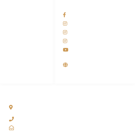
HUBUNGI KAMI
OUR NETWORKS
Admin Marketing
Facebook KANABA
081-225-800-388
Instagram KANABA
M. Haka
Instagram SIYUBA
(Marketing) 0812-
9090-5709
Instagram DONG SO
Customer Care
Youtube
0812-9090-4709
Supplier, Distributor &
Produsen Mesin Laundry
Industri
ALAMAT
Jl. Wonosari KM 8.5 Kuden RT 02, Sitimulyo, Piyungan
Bantul
(0274) 4536 274
kanaba.marketing@gmail.com