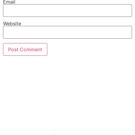
Email
Website
PT Hari Mukti Teknik
Pabrik Mesin Laundry Industri Rumah Sakit, Hotel dan Pondok
Pesantren.