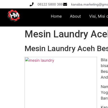
08122 5800 388
kanaba.marketing@gma
Home
About
Visi, Misi
Mesin Laundry Ace
Mesin Laundry Aceh Be
Bil
bis
Bes
And
Nam
Yog
Ban
Kan