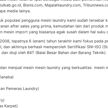
tulkab.go.id, Bisnis.com, Majalahlaundry.com, Tribunnews.c
apa media lainya.
uk populasi pengguna mesin laundry kami sudah tersebar ke
anan after sales yang prima, kemudahan lain dari produk m
 mesin import yang biasanya agak susah dalam hal suku c
 2008, tepatnya 6 (enam) tahun terakhir kami fokus pada p
 dan akhirnya berhasil memperoleh Sertifikasi SNI-ISO (St
 dan diuji oleh B4T (Balai Besar Bahan dan Barang Teknik)
 dan menjual mesin mesin laundry yang berkualitas mesin me
Kanaba)
Dan Pemeras Laundry)
ry)
as Karpet)