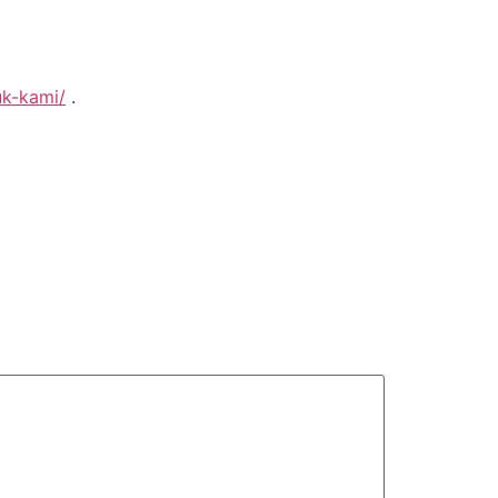
uk-kami/
.