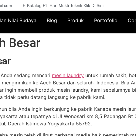
il.com
E-Katalog PT Hari Mukti Teknik Klik Di Sini
 dan Nilai Budaya
Blog
Produk
Portofolio
Con
h Besar
sar
a Anda sedang mencari
mesin laundry
untuk rumah sakit, hot
a mengirimkan ke Aceh Besar dan seluruh Indonesia. Bila An
ar ingin membeli produk mesin laundry, kami sebelumnya b
a tidak perlu datang langsung ke pabrik kami.
un bila Anda ingin berkunjung ke pabrik Kanaba mesin lau
yakarta atau tepatnya di Jl Wonosari km 8,5 Padangan Rt 02
tul, Daerah Istimewa Yogyakarta 55792.
aba mesin telah di liput berbagai media baik pemerintah m